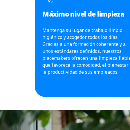
Máximo nivel de limpieza
Mantenga su lugar de trabajo limpio,
higiénico y acogedor todos los días.
Gracias a una formación coherente y a
unos estándares definidos, nuestros
placemakers ofrecen una limpieza fiabl
que favorece la comodidad, el bienestar 
la productividad de sus empleados.