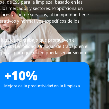
al de ISS para la limpieza, basado en las
 los mercados y sectores. Proporciona un
prestación de servicios, al tiempo que tiene
erativos y normativos específicos de los
lugares de trabajo que promueven el
y la sostenibilidad. Un lugar de trabajo en el
sperar, para que usted pueda seguir siendo
+10%
Mejora de la productividad en la limpieza