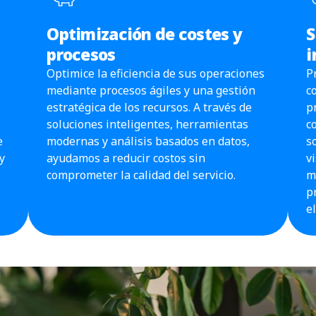
Optimización de costes y
S
procesos
i
Optimice la eficiencia de sus operaciones
P
mediante procesos ágiles y una gestión
c
estratégica de los recursos. A través de
p
soluciones inteligentes, herramientas
c
e
modernas y análisis basados en datos,
s
y
ayudamos a reducir costos sin
v
comprometer la calidad del servicio.
m
p
e