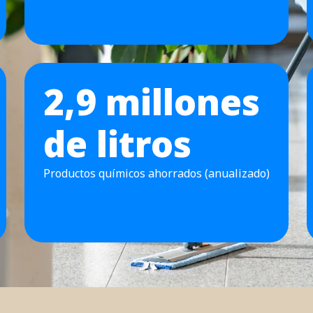
2,9 millones
de litros
Productos químicos ahorrados (anualizado)