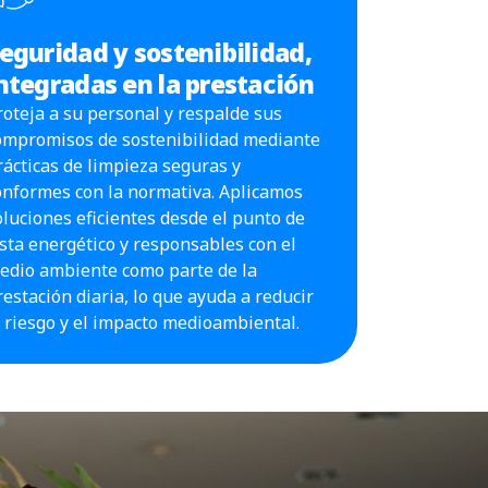
eguridad y sostenibilidad,
ntegradas en la prestación
roteja a su personal y respalde sus
ompromisos de sostenibilidad mediante
rácticas de limpieza seguras y
onformes con la normativa. Aplicamos
oluciones eficientes desde el punto de
ista energético y responsables con el
edio ambiente como parte de la
restación diaria, lo que ayuda a reducir
l riesgo y el impacto medioambiental.