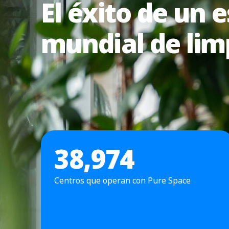
El éxito de un 
mundial de lim
38
,974
Centros que operan con Pure Space