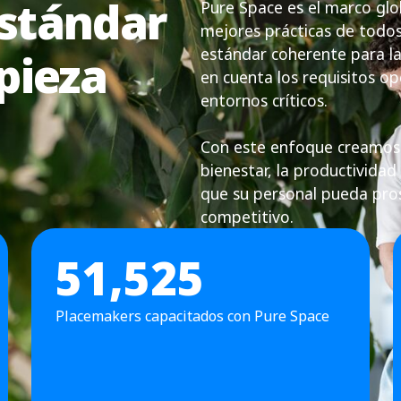
estándar
Pure Space es el marco glob
mejores prácticas de todos
estándar coherente para la 
pieza
en cuenta los requisitos op
entornos críticos.
Con este enfoque creamos 
bienestar, la productividad 
que su personal pueda pro
competitivo.
51,525
Placemakers capacitados con Pure Space